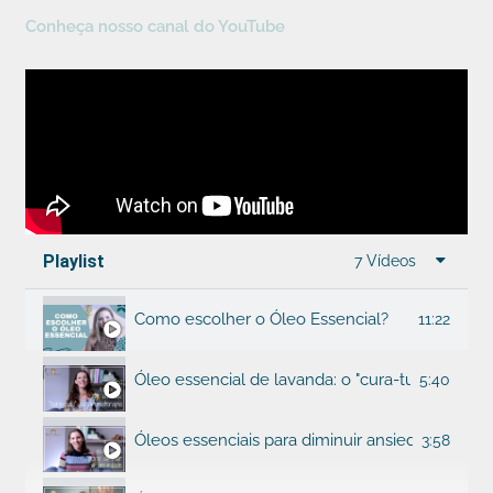
Conheça nosso canal do YouTube
Playlist
7 Vídeos
Como escolher o Óleo Essencial?
11:22
Óleo essencial de lavanda: o "cura-tudo" da ar
5:40
Óleos essenciais para diminuir ansiedade
3:58