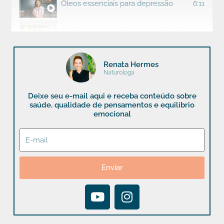
Óleos essenciais para depressão
6:11
Óleos essenciais para ajudar na memória e con
8:26
Óleos essenciais para alegria e leveza
3:49
Renata Hermes
Naturologa
8 motivos para usar óleos essenciais
7:50
Deixe seu e-mail aqui e receba conteúdo sobre
saúde, qualidade de pensamentos e equilíbrio
emocional
E-
mail
Enviar
Y
I
o
n