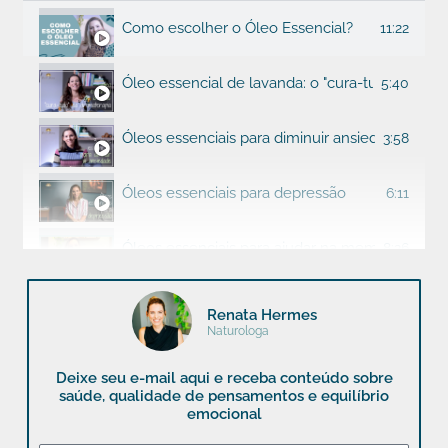
Como escolher o Óleo Essencial?
11:22
Óleo essencial de lavanda: o "cura-tudo" da ar
5:40
Óleos essenciais para diminuir ansiedade
3:58
Óleos essenciais para depressão
6:11
Óleos essenciais para ajudar na memória e con
8:26
Óleos essenciais para alegria e leveza
3:49
Renata Hermes
Naturologa
8 motivos para usar óleos essenciais
7:50
Deixe seu e-mail aqui e receba conteúdo sobre
saúde, qualidade de pensamentos e equilíbrio
emocional