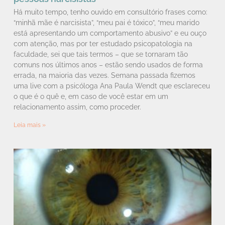
Há muito tempo, tenho ouvido em consultório frases como:
“minhã mãe é narcisista”, “meu pai é tóxico”, “meu marido
está apresentando um comportamento abusivo” e eu ouço
com atenção, mas por ter estudado psicopatologia na
faculdade, sei que tais termos – que se tornaram tão
comuns nos últimos anos – estão sendo usados de forma
errada, na maioria das vezes. Semana passada fizemos
uma live com a psicóloga Ana Paula Wendt que esclareceu
o que é o quê e, em caso de você estar em um
relacionamento assim, como proceder.
Leia mais »