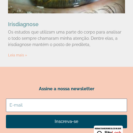
Irisdiagnose
Os estudos que utilizam uma parte do corpo para analisar
o todo sempre chamaram minha atenção. Dentre elas, a
irisdiagnose mantém o posto de predileta,
Leia mais »
Assine a nossa newsletter
E-
mail
Inscreva-se