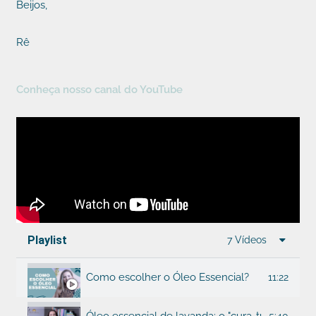
Beijos,
Rê
Conheça nosso canal do YouTube
Playlist
7 Vídeos
Como escolher o Óleo Essencial?
11:22
Óleo essencial de lavanda: o "cura-tudo" da ar