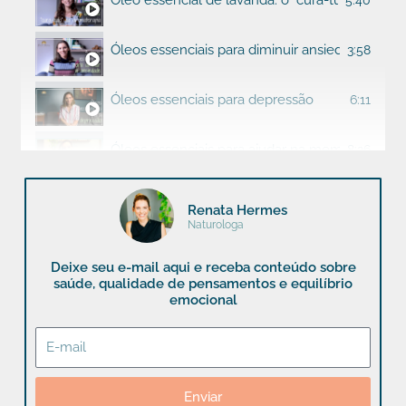
5:40
Óleos essenciais para diminuir ansiedade
3:58
Óleos essenciais para depressão
6:11
Óleos essenciais para ajudar na memória e con
8:26
Óleos essenciais para alegria e leveza
3:49
Renata Hermes
Naturologa
8 motivos para usar óleos essenciais
7:50
Deixe seu e-mail aqui e receba conteúdo sobre
saúde, qualidade de pensamentos e equilíbrio
emocional
E-
mail
Enviar