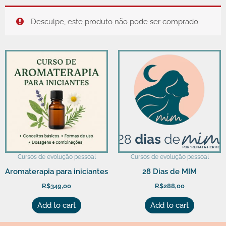
Ir
para
Desculpe, este produto não pode ser comprado.
o
conteúdo
Cursos de evolução pessoal
Cursos de evolução pessoal
Aromaterapia para iniciantes
28 Dias de MIM
R$
349,00
R$
288,00
Add to cart
Add to cart