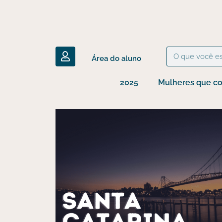
Ir
para
o
U
conteúdo
Pesquisar
Área do aluno
s
e
r
2025
Mulheres que co